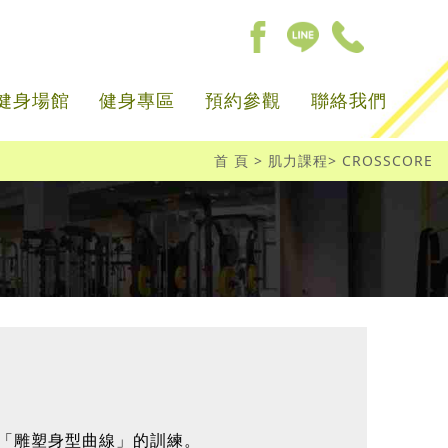
健身場館
健身專區
預約參觀
聯絡我們
首 頁
肌力課程
CROSSCORE
「雕塑身型曲線」的訓練。