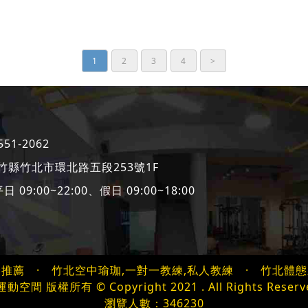
1
2
3
4
>
551-2062
竹縣竹北市環北路五段253號1F
 09:00~22:00、假日 09:00~18:00
身推薦
·
竹北空中瑜珈,一對一教練,私人教練
·
竹北體態
動空間 版權所有 © Copyright 2021 . All Rights Reserv
瀏覽人數：346230