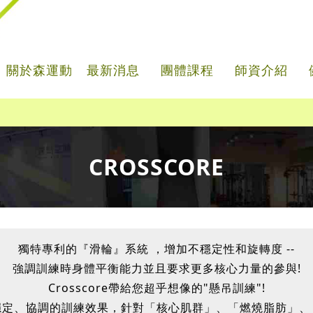
關於森運動
最新消息
團體課程
師資介紹
CROSSCORE
獨特專利的『滑輪』系統 ，增加不穩定性和旋轉度 --
強調訓練時身體平衡能力並且要求更多核心力量的參與!
Crosscore帶給您超乎想像的"懸吊訓練"!
穩定、協調的訓練效果，針對「核心肌群」、「燃燒脂肪」、